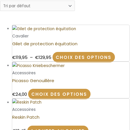
Plage
Ce
produit
Cavalier
de
a
Gilet de protection équitation
prix :
plusieur
€119,95
€
119,95
–
€
129,95
CHOIX DES OPTIONS
variatio
à
Les
Ce
€129,95
options
produit
Accessoires
peuven
a
Picasso Genouillère
être
plusieurs
choisie
€
24,00
CHOIX DES OPTIONS
variations.
sur
Les
la
options
Accessoires
page
peuvent
Reskin Patch
du
être
produit