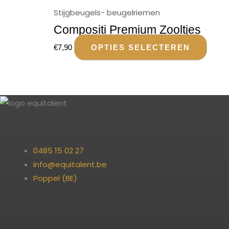
Stijgbeugels- beugelriemen
Compositi Premium Zooltjes
€
7,90
OPTIES SELECTEREN
0485 15 02 27
info@equitalent.be
Poppel (BE)